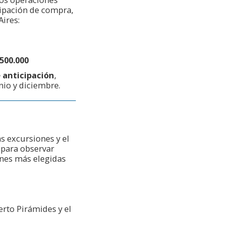
cipación de compra,
ires:
500.000
 anticipación
,
nio y diciembre.
s excursiones y el
 para observar
ones más elegidas
erto Pirámides y el