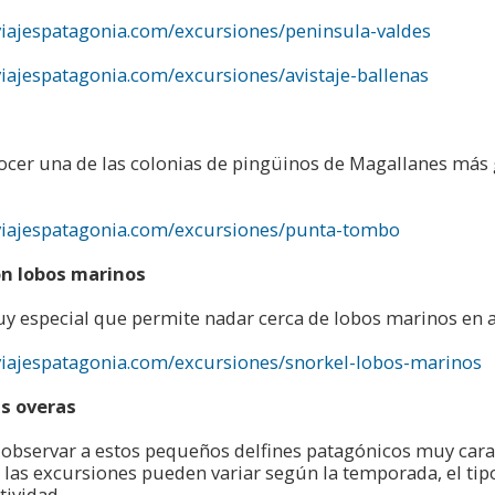
viajespatagonia.com/excursiones/peninsula-valdes
viajespatagonia.com/excursiones/avistaje-ballenas
ocer una de las colonias de pingüinos de Magallanes más 
aviajespatagonia.com/excursiones/punta-tombo
on lobos marinos
y especial que permite nadar cerca de lobos marinos en 
viajespatagonia.com/excursiones/snorkel-lobos-marinos
as overas
 observar a estos pequeños delfines patagónicos muy carac
 las excursiones pueden variar según la temporada, el tipo
tividad.