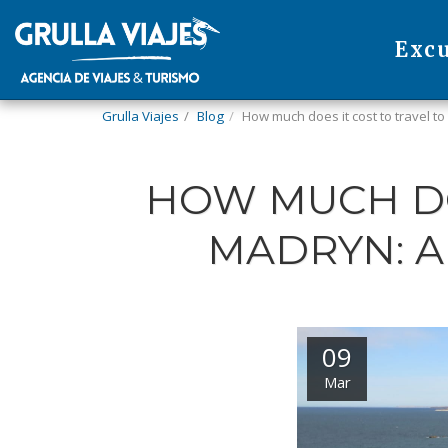
Exc
Grulla Viajes
Blog
How much does it cost to travel to
HOW MUCH DO
MADRYN: A
09
Mar