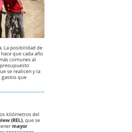
. La posibilidad de
l hace que cada año
s más comunes al
l presupuesto
ue se realicen y la
s gastos que
cos kilómetros del
lew (REL)
, que se
tener
mayor
os operaciones