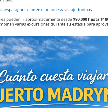
viajespatagonia.com/excursiones/avistaje-toninas
lores pueden ir aproximadamente desde
$90.000 hasta $18
mbinan varias excursiones durante su estadía para aprov
.