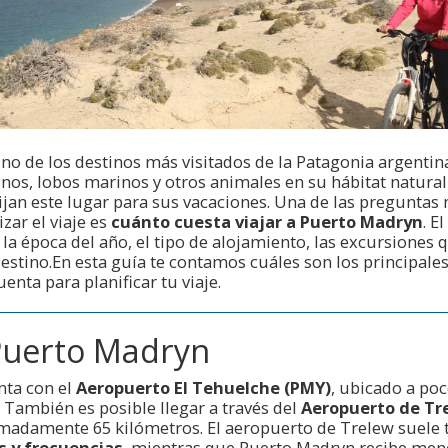
o de los destinos más visitados de la Patagonia argentina
inos, lobos marinos y otros animales en su hábitat natura
lijan este lugar para sus vacaciones. Una de las pregunta
ar el viaje es
cuánto cuesta viajar a Puerto Madryn
. E
la época del año, el tipo de alojamiento, las excursiones q
destino.En esta guía te contamos cuáles son los principale
enta para planificar tu viaje.
Puerto Madryn
nta con el
Aeropuerto El Tehuelche (PMY)
, ubicado a po
. También es posible llegar a través del
Aeropuerto de Tre
madamente 65 kilómetros. El aeropuerto de Trelew suele 
s y frecuencias
, mientras que Puerto Madryn recibe men