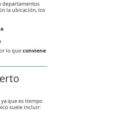
 y departamentos
ún la ubicación, los
na
e
or lo que
conviene
erto
, ya que es tiempo
ico suele incluir: