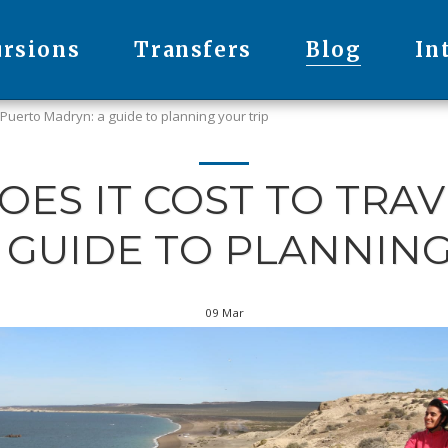
ursions
Transfers
Blog
In
 Puerto Madryn: a guide to planning your trip
ES IT COST TO TRAV
 GUIDE TO PLANNING
09
Mar