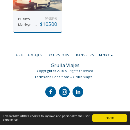
$
12210
Puerto
$
10500
Madryn -
Airport
transfer
(per section)
GRULLA VIAJES
EXCURSIONS
TRANSFERS
MORE
Grulla Viajes
Copyright © 2026 All rights reserved
Terms and Conditions – Grulla Viajes
This website utilizes cookies to improve and personalize the user
Got it!
experience.