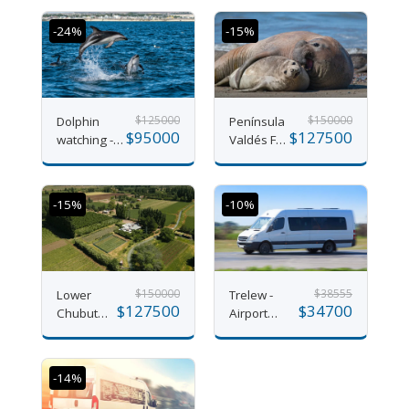
Hidden
Island or
-24%
-15%
Gaiman
$
125000
$
150000
Dolphin
Península
$
95000
$
127500
watching -
Valdés Full
Starting
Day
December
20th
-15%
-10%
$
150000
$
38555
Lower
Trelew -
$
127500
$
34700
Chubut
Airport
River
transfer
Valley
(per section)
-14%