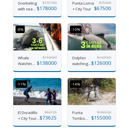
$
197780
$
75000
Snorkeling
Punta Loma
$
178000
$
67500
with sea
+ City Tour
lions
-8%
-10%
$
150000
$
140000
Whale
Dolphin
$
138000
$
126000
Watching
watching
On Board
in Puerto
Rawson
-11%
-14%
$
82725
$
180230
El Doradillo
Punta
$
73625
$
155000
+ City Tour
Tombo
(optional)
only +